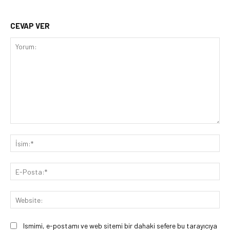
CEVAP VER
Yorum:
İsi
E-
Pos
Web
Ismimi, e-postamı ve web sitemi bir dahaki sefere bu tarayıcıya