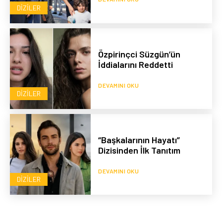
DIZILER
Özpirinçci Süzgün’ün
İddialarını Reddetti
DEVAMINI OKU
DIZILER
“Başkalarının Hayatı”
Dizisinden İlk Tanıtım
DEVAMINI OKU
DIZILER