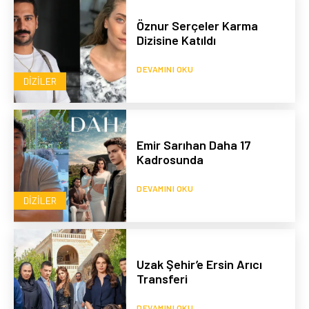
Öznur Serçeler Karma
Dizisine Katıldı
DEVAMINI OKU
DIZILER
Emir Sarıhan Daha 17
Kadrosunda
DEVAMINI OKU
DIZILER
Uzak Şehir’e Ersin Arıcı
Transferi
DEVAMINI OKU