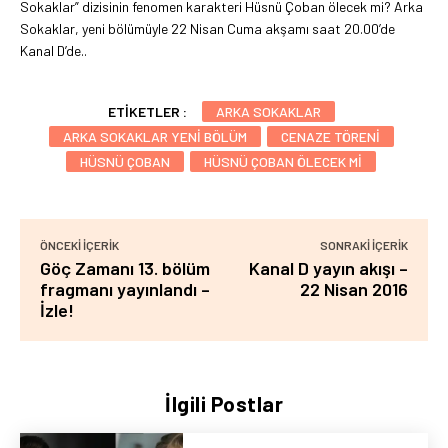
Sokaklar” dizisinin fenomen karakteri Hüsnü Çoban ölecek mi? Arka
Sokaklar, yeni bölümüyle 22 Nisan Cuma akşamı saat 20.00’de
Kanal D’de..
ETIKETLER :
ARKA SOKAKLAR
ARKA SOKAKLAR YENI BÖLÜM
CENAZE TÖRENI
HÜSNÜ ÇOBAN
HÜSNÜ ÇOBAN ÖLECEK MI
ÖNCEKI İÇERIK
SONRAKI İÇERIK
Göç Zamanı 13. bölüm
Kanal D yayın akışı –
fragmanı yayınlandı –
22 Nisan 2016
İzle!
İlgili Postlar